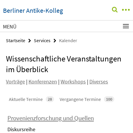
Springe
Service-
Berliner Antike-Kolleg
direkt
Navigation
zu
Inhalt
MENÜ
Startseite
Services
Kalender
Wissenschaftliche Veranstaltungen
im Überblick
Vorträge
|
Konferenzen
|
Workshops
|
Diverses
Aktuelle Termine
Vergangene Termine
28
100
Provenienzforschung und Quellen
Diskursreihe