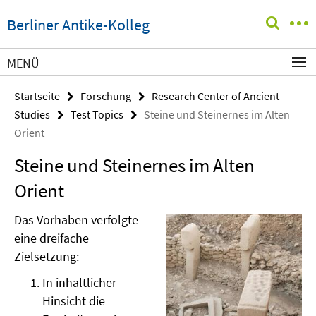
Springe
Service-
Berliner Antike-Kolleg
direkt
Navigation
zu
Inhalt
MENÜ
Startseite
Forschung
Research Center of Ancient
Studies
Test Topics
Steine und Steinernes im Alten
Orient
Steine und Steinernes im Alten
Orient
Das Vorhaben verfolgte
eine dreifache
Zielsetzung:
In inhaltlicher
Hinsicht die