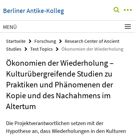
Springe
Service-
Berliner Antike-Kolleg
direkt
Navigation
zu
Inhalt
MENÜ
Startseite
Forschung
Research Center of Ancient
Studies
Test Topics
Ökonomien der Wiederholung
Ökonomien der Wiederholung –
Kulturübergreifende Studien zu
Praktiken und Phänomenen der
Kopie und des Nachahmens im
Altertum
Die Projektverantwortlichen setzen mit der
Hypothese an, dass Wiederholungen in den Kulturen