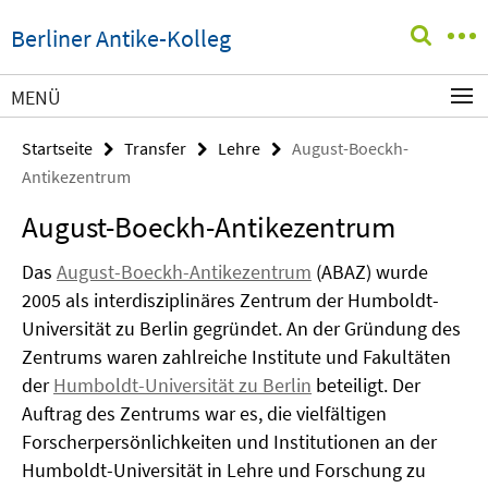
Springe
Service-
Berliner Antike-Kolleg
direkt
Navigation
zu
Inhalt
MENÜ
Startseite
Transfer
Lehre
August-Boeckh-
Antikezentrum
August-Boeckh-Antikezentrum
Das
August-Boeckh-Antikezentrum
(ABAZ) wurde
2005 als interdisziplinäres Zentrum der Humboldt-
Universität zu Berlin gegründet. An der Gründung des
Zentrums waren zahlreiche Institute und Fakultäten
der
Humboldt-Universität zu Berlin
beteiligt. Der
Auftrag des Zentrums war es, die vielfältigen
Forscherpersönlichkeiten und Institutionen an der
Humboldt-Universität in Lehre und Forschung zu