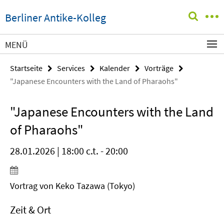
Springe
Service-
Berliner Antike-Kolleg
direkt
Navigation
zu
Inhalt
MENÜ
Startseite
Services
Kalender
Vorträge
"Japanese Encounters with the Land of Pharaohs"
"Japanese Encounters with the Land
of Pharaohs"
28.01.2026 | 18:00 c.t. - 20:00
Vortrag von Keko Tazawa (Tokyo)
Zeit & Ort