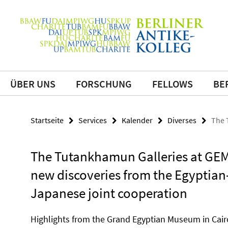
Springe
direkt
Service-
zu
Navigation
Inhalt
ÜBER UNS
FORSCHUNG
FELLOWS
BE
Startseite
Services
Kalender
Diverses
The 
The Tutankhamun Galleries at GE
new discoveries from the Egyptian
Japanese joint cooperation
Highlights from the Grand Egyptian Museum in Cair