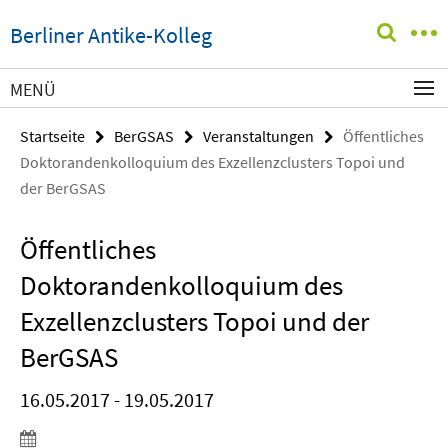
Springe
Service-
Berliner Antike-Kolleg
direkt
Navigation
zu
Inhalt
MENÜ
Startseite
BerGSAS
Veranstaltungen
Öffentliches
Doktorandenkolloquium des Exzellenzclusters Topoi und
der BerGSAS
Öffentliches
Doktorandenkolloquium des
Exzellenzclusters Topoi und der
BerGSAS
16.05.2017 - 19.05.2017