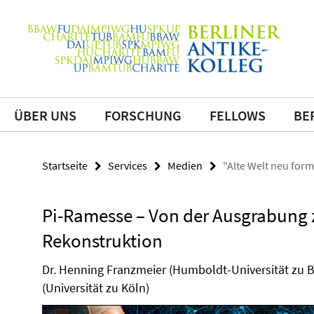
Springe
direkt
Service-
zu
Navigation
Inhalt
ÜBER UNS
FORSCHUNG
FELLOWS
BE
Startseite
Services
Medien
"Alte Welt neu form
Pi-Ramesse – Von der Ausgrabung z
Rekonstruktion
Dr. Henning Franzmeier (Humboldt-Universität zu B
(Universität zu Köln)