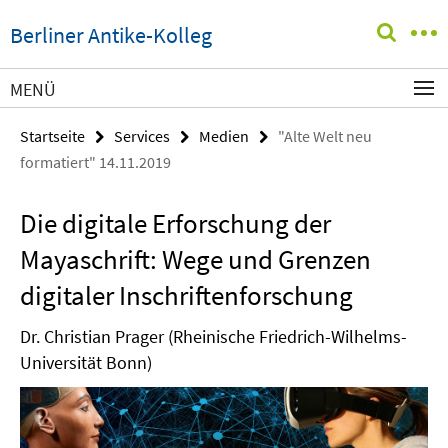
Springe
Service-
Berliner Antike-Kolleg
direkt
Navigation
zu
Inhalt
MENÜ
Startseite
Services
Medien
"Alte Welt neu
formatiert" 14.11.2019
Die digitale Erforschung der
Mayaschrift: Wege und Grenzen
digitaler Inschriftenforschung
Dr. Christian Prager (Rheinische Friedrich-Wilhelms-
Universität Bonn)