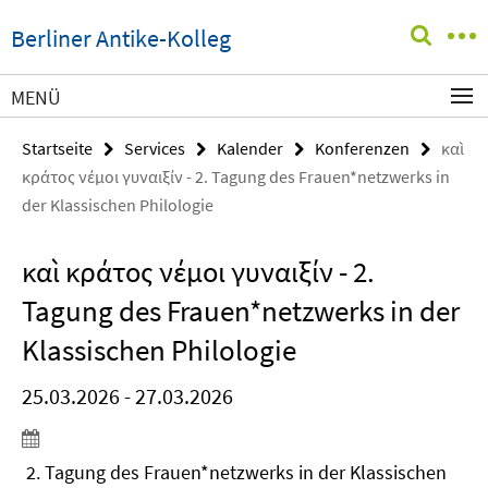
Springe
Service-
Berliner Antike-Kolleg
direkt
Navigation
zu
Inhalt
MENÜ
Startseite
Services
Kalender
Konferenzen
καὶ
κράτος νέμοι γυναιξίν - 2. Tagung des Frauen*netzwerks in
der Klassischen Philologie
καὶ κράτος νέμοι γυναιξίν - 2.
Tagung des Frauen*netzwerks in der
Klassischen Philologie
25.03.2026 - 27.03.2026
2. Tagung des Frauen*netzwerks in der Klassischen