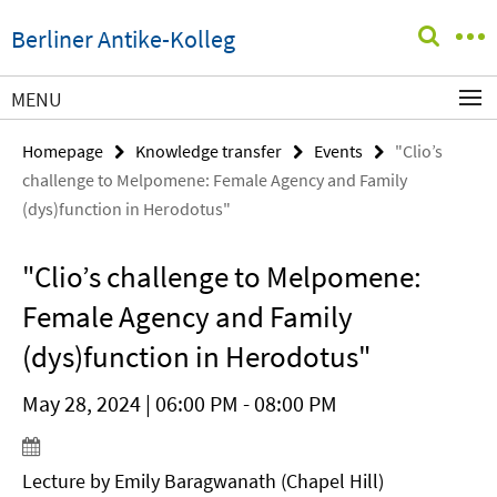
Springe
Service
Berliner Antike-Kolleg
direkt
Navigation
zu
Inhalt
MENU
Homepage
Knowledge transfer
Events
"Clio’s
challenge to Melpomene: Female Agency and Family
(dys)function in Herodotus"
"Clio’s challenge to Melpomene:
Female Agency and Family
(dys)function in Herodotus"
May 28, 2024 | 06:00 PM - 08:00 PM
Lecture by Emily Baragwanath (Chapel Hill)