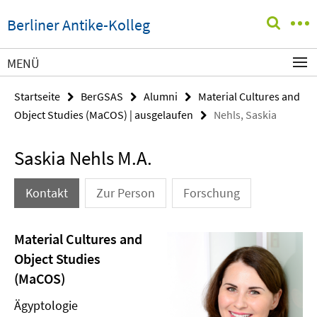
Springe
Service-
Berliner Antike-Kolleg
direkt
Navigation
zu
Inhalt
MENÜ
Startseite
BerGSAS
Alumni
Material Cultures and
Object Studies (MaCOS) | ausgelaufen
Nehls, Saskia
Saskia Nehls M.A.
Kontakt
Zur Person
Forschung
Material Cultures and
Object Studies
(MaCOS)
Ägyptologie