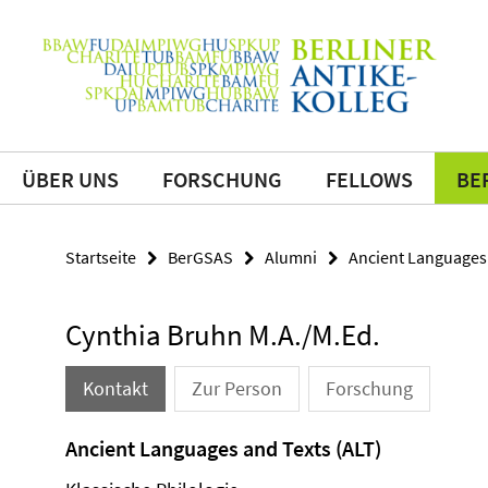
Springe
direkt
Service-
zu
Navigation
Inhalt
ÜBER UNS
FORSCHUNG
FELLOWS
BE
Startseite
BerGSAS
Alumni
Ancient Languages 
Cynthia Bruhn M.A./M.Ed.
Kontakt
Zur Person
Forschung
Ancient Languages and Texts (ALT)