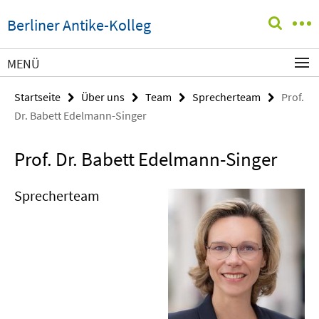
Springe
Service-
Berliner Antike-Kolleg
direkt
Navigation
zu
Inhalt
MENÜ
Startseite
Über uns
Team
Sprecherteam
Prof.
Dr. Babett Edelmann-Singer
Prof. Dr. Babett Edelmann-Singer
Sprecherteam