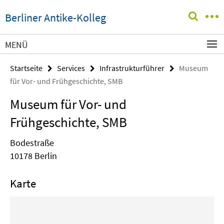
Springe
Service-
Berliner Antike-Kolleg
direkt
Navigation
zu
Inhalt
MENÜ
Startseite
Services
Infrastrukturführer
Museum
für Vor- und Frühgeschichte, SMB
Museum für Vor- und
Frühgeschichte, SMB
Bodestraße
10178 Berlin
Karte