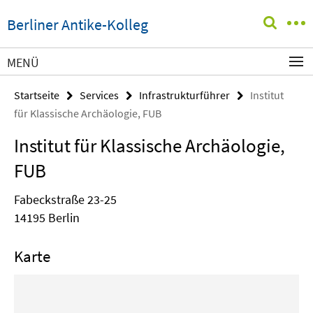
Springe
Service-
Berliner Antike-Kolleg
direkt
Navigation
zu
Inhalt
MENÜ
Startseite
Services
Infrastrukturführer
Institut
für Klassische Archäologie, FUB
Institut für Klassische Archäologie,
FUB
Fabeckstraße 23-25
14195 Berlin
Karte