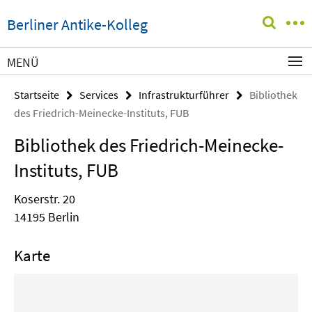
Springe
Service-
Berliner Antike-Kolleg
direkt
Navigation
zu
Inhalt
MENÜ
Startseite
Services
Infrastrukturführer
Bibliothek
des Friedrich-Meinecke-Instituts, FUB
Bibliothek des Friedrich-Meinecke-
Instituts, FUB
Koserstr. 20
14195 Berlin
Karte