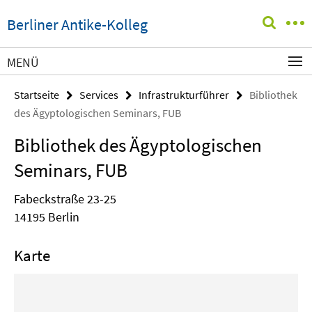
Springe
Service-
Berliner Antike-Kolleg
direkt
Navigation
zu
Inhalt
MENÜ
Startseite
Services
Infrastrukturführer
Bibliothek
des Ägyptologischen Seminars, FUB
Bibliothek des Ägyptologischen
Seminars, FUB
Fabeckstraße 23-25
14195 Berlin
Karte